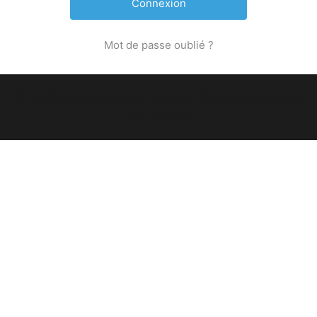
Mot de passe oublié ?
© 2026 Amis Plongeurs Comtois. Fièrement propulsé
par
Sydney