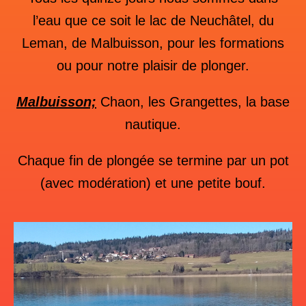
l’eau que ce soit le lac de Neuchâtel, du
Leman, de Malbuisson, pour les formations
ou pour notre plaisir de plonger.
Malbuisson;
Chaon, les Grangettes, la base
nautique.
Chaque fin de plongée se termine par un pot
(avec modération) et une petite bouf.